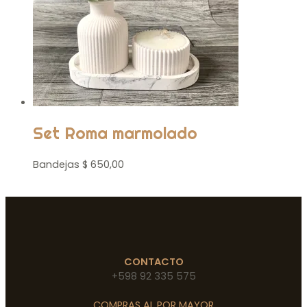
Set Roma marmolado
Bandejas
$
650,00
CONTACTO
+598 92 335 575
COMPRAS AL POR MAYOR