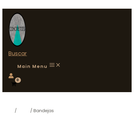
Ir al contenido
Buscar
Main Menu
Inicio
/
Shop
/ Bandejas
Bandejas